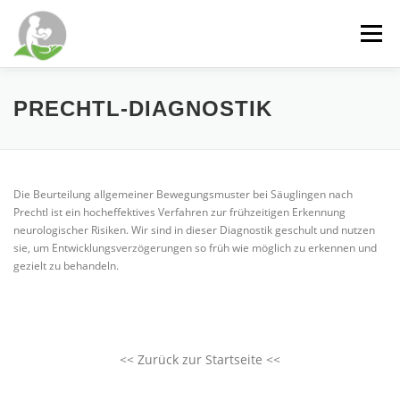
Zum
Inhalt
Menü
springen
WILLKOMMEN
DIENSTLEISTUNGEN
PRECHTL-DIAGNOSTIK
SCHWERPUNKTE
ÜBER MICH
PRAXIS
Die Beurteilung allgemeiner Bewegungsmuster bei Säuglingen nach
Prechtl ist ein hocheffektives Verfahren zur frühzeitigen Erkennung
neurologischer Risiken. Wir sind in dieser Diagnostik geschult und nutzen
KONTAKT
NEUIGKEITEN
sie, um Entwicklungsverzögerungen so früh wie möglich zu erkennen und
gezielt zu behandeln.
<< Zurück zur Startseite <<