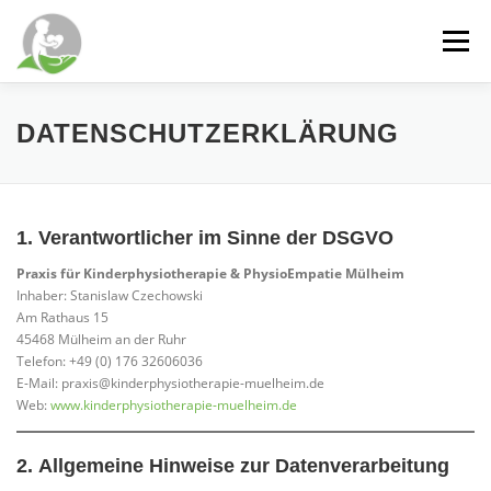
Zum
Inhalt
Menü
springen
WILLKOMMEN
DIENSTLEISTUNGEN
DATENSCHUTZERKLÄRUNG
SCHWERPUNKTE
ÜBER MICH
PRAXIS
1.
Verantwortlicher im Sinne der DSGVO
Praxis für Kinderphysiotherapie & PhysioEmpatie Mülheim
KONTAKT
NEUIGKEITEN
Inhaber: Stanislaw Czechowski
Am Rathaus 15
45468 Mülheim an der Ruhr
Telefon: +49 (0) 176 32606036
E-Mail:
praxis@kinderphysiotherapie-muelheim.de
Web:
www.kinderphysiotherapie-muelheim.de
2.
Allgemeine Hinweise zur Datenverarbeitung