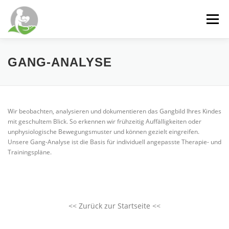
Zum
Inhalt
Menü
springen
WILLKOMMEN
DIENSTLEISTUNGEN
GANG-ANALYSE
SCHWERPUNKTE
ÜBER MICH
PRAXIS
Wir beobachten, analysieren und dokumentieren das Gangbild Ihres Kindes
mit geschultem Blick. So erkennen wir frühzeitig Auffälligkeiten oder
unphysiologische Bewegungsmuster und können gezielt eingreifen.
KONTAKT
NEUIGKEITEN
Unsere Gang-Analyse ist die Basis für individuell angepasste Therapie- und
Trainingspläne.
<< Zurück zur Startseite <<