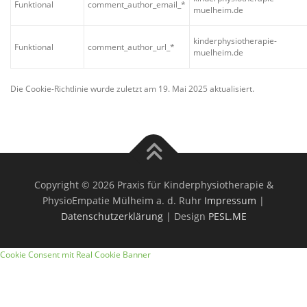
Funktional
comment_author_email_*
muelheim.de
kinderphysiotherapie-
Funktional
comment_author_url_*
muelheim.de
Die Cookie-Richtlinie wurde zuletzt am 19. Mai 2025 aktualisiert.
Copyright © 2026 Praxis für Kinderphysiotherapie &
PhysioEmpatie Mülheim a. d. Ruhr
Impressum
|
Datenschutzerklärung
| Design
PESL.ME
Cookie Consent mit Real Cookie Banner