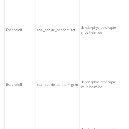
.kinderphysiotherapie-
Essenziell
real_cookie_banner*-tcf
muelheim.de
.kinderphysiotherapie-
Essenziell
real_cookie_banner*-gcm
muelheim.de