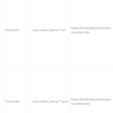
https://kinderphysiotherapie-
Essenziell
real_cookie_banner*-tcf
muelheim.de
https://kinderphysiotherapie-
Essenziell
real_cookie_banner*-gcm
muelheim.de