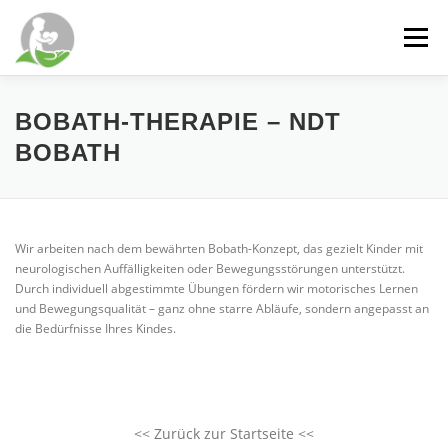
Zum
Inhalt
Menü
springen
WILLKOMMEN
DIENSTLEISTUNGEN
BOBATH-THERAPIE – NDT
BOBATH
SCHWERPUNKTE
ÜBER MICH
PRAXIS
Wir arbeiten nach dem bewährten Bobath-Konzept, das gezielt Kinder mit
KONTAKT
NEUIGKEITEN
neurologischen Auffälligkeiten oder Bewegungsstörungen unterstützt.
Durch individuell abgestimmte Übungen fördern wir motorisches Lernen
und Bewegungsqualität – ganz ohne starre Abläufe, sondern angepasst an
die Bedürfnisse Ihres Kindes.
<< Zurück zur Startseite <<